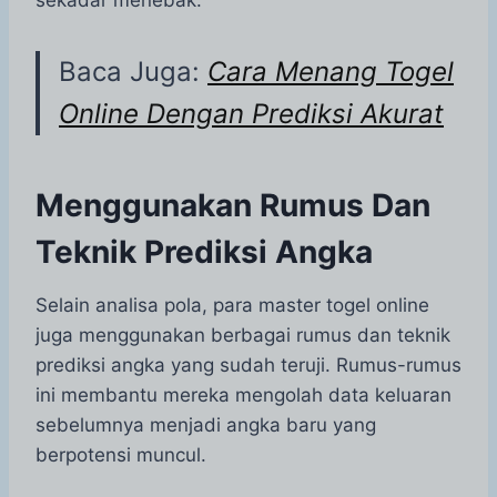
Baca Juga:
Cara Menang Togel
Online Dengan Prediksi Akurat
Menggunakan Rumus Dan
Teknik Prediksi Angka
Selain analisa pola, para master togel online
juga menggunakan berbagai rumus dan teknik
prediksi angka yang sudah teruji. Rumus-rumus
ini membantu mereka mengolah data keluaran
sebelumnya menjadi angka baru yang
berpotensi muncul.