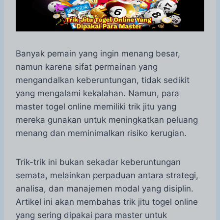
Banyak pemain yang ingin menang besar,
namun karena sifat permainan yang
mengandalkan keberuntungan, tidak sedikit
yang mengalami kekalahan. Namun, para
master togel online memiliki trik jitu yang
mereka gunakan untuk meningkatkan peluang
menang dan meminimalkan risiko kerugian.
Trik-trik ini bukan sekadar keberuntungan
semata, melainkan perpaduan antara strategi,
analisa, dan manajemen modal yang disiplin.
Artikel ini akan membahas trik jitu togel online
yang sering dipakai para master untuk