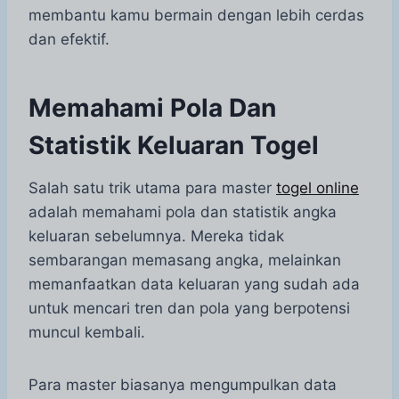
membantu kamu bermain dengan lebih cerdas
dan efektif.
Memahami Pola Dan
Statistik Keluaran Togel
Salah satu trik utama para master
togel online
adalah memahami pola dan statistik angka
keluaran sebelumnya. Mereka tidak
sembarangan memasang angka, melainkan
memanfaatkan data keluaran yang sudah ada
untuk mencari tren dan pola yang berpotensi
muncul kembali.
Para master biasanya mengumpulkan data