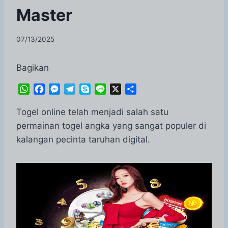
Master
07/13/2025
Bagikan
W
F
M
T
S
L
X
S
h
a
e
e
k
i
h
a
c
s
l
y
n
a
Togel online telah menjadi salah satu
t
e
s
e
p
e
r
permainan togel angka yang sangat populer di
s
b
e
g
e
e
kalangan pecinta taruhan digital.
A
o
n
r
p
o
g
a
p
k
e
m
r