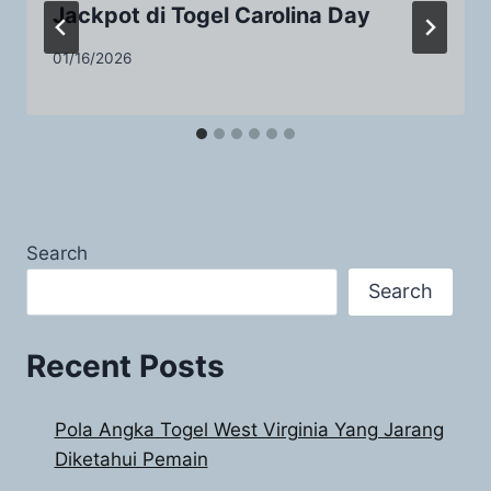
Jackpot di Togel Carolina Day
01/16/2026
Search
Search
Recent Posts
Pola Angka Togel West Virginia Yang Jarang
Diketahui Pemain