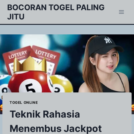
Skip
BOCORAN TOGEL PALING
to
JITU
content
TOGEL ONLINE
Teknik Rahasia
Menembus Jackpot