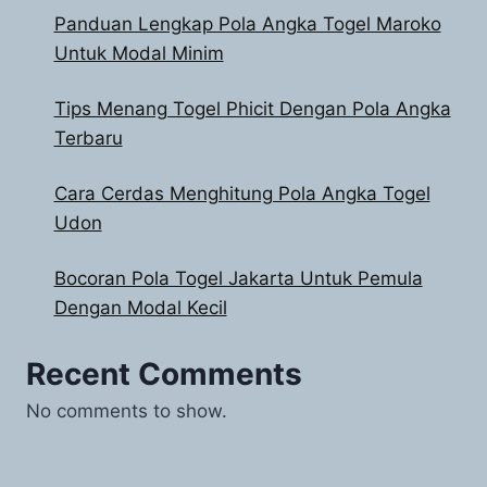
Panduan Lengkap Pola Angka Togel Maroko
Untuk Modal Minim
Tips Menang Togel Phicit Dengan Pola Angka
Terbaru
Cara Cerdas Menghitung Pola Angka Togel
Udon
Bocoran Pola Togel Jakarta Untuk Pemula
Dengan Modal Kecil
Recent Comments
No comments to show.