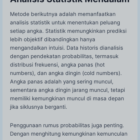
Metode berikutnya adalah memanfaatkan
analisis statistik untuk menentukan peluang
setiap angka. Statistik memungkinkan prediksi
lebih objektif dibandingkan hanya
mengandalkan intuisi. Data historis dianalisis
dengan pendekatan probabilitas, termasuk
distribusi frekuensi, angka panas (hot
numbers), dan angka dingin (cold numbers).
Angka panas adalah yang sering muncul,
sementara angka dingin jarang muncul, tetapi
memiliki kemungkinan muncul di masa depan
jika siklusnya berganti.
Penggunaan rumus probabilitas juga penting.
Dengan menghitung kemungkinan kemunculan