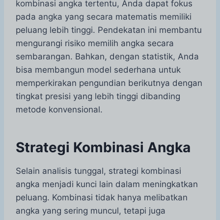
kombinasi angka tertentu, Anda dapat fokus
pada angka yang secara matematis memiliki
peluang lebih tinggi. Pendekatan ini membantu
mengurangi risiko memilih angka secara
sembarangan. Bahkan, dengan statistik, Anda
bisa membangun model sederhana untuk
memperkirakan pengundian berikutnya dengan
tingkat presisi yang lebih tinggi dibanding
metode konvensional.
Strategi Kombinasi Angka
Selain analisis tunggal, strategi kombinasi
angka menjadi kunci lain dalam meningkatkan
peluang. Kombinasi tidak hanya melibatkan
angka yang sering muncul, tetapi juga