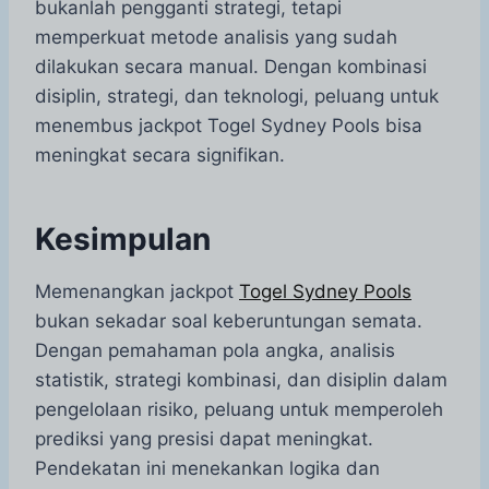
bukanlah pengganti strategi, tetapi
memperkuat metode analisis yang sudah
dilakukan secara manual. Dengan kombinasi
disiplin, strategi, dan teknologi, peluang untuk
menembus jackpot Togel Sydney Pools bisa
meningkat secara signifikan.
Kesimpulan
Memenangkan jackpot
Togel Sydney Pools
bukan sekadar soal keberuntungan semata.
Dengan pemahaman pola angka, analisis
statistik, strategi kombinasi, dan disiplin dalam
pengelolaan risiko, peluang untuk memperoleh
prediksi yang presisi dapat meningkat.
Pendekatan ini menekankan logika dan