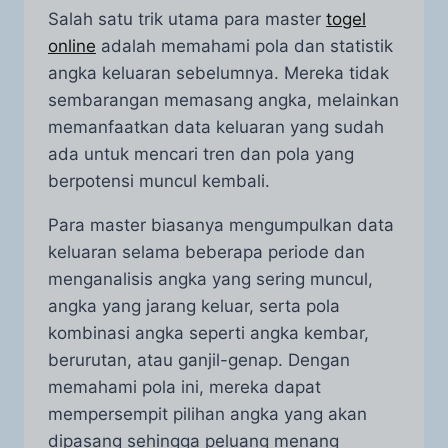
Salah satu trik utama para master
togel
online
adalah memahami pola dan statistik
angka keluaran sebelumnya. Mereka tidak
sembarangan memasang angka, melainkan
memanfaatkan data keluaran yang sudah
ada untuk mencari tren dan pola yang
berpotensi muncul kembali.
Para master biasanya mengumpulkan data
keluaran selama beberapa periode dan
menganalisis angka yang sering muncul,
angka yang jarang keluar, serta pola
kombinasi angka seperti angka kembar,
berurutan, atau ganjil-genap. Dengan
memahami pola ini, mereka dapat
mempersempit pilihan angka yang akan
dipasang sehingga peluang menang