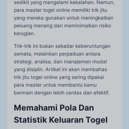
sedikit yang mengalami kekalahan. Namun,
para master togel online memiliki trik jitu
yang mereka gunakan untuk meningkatkan
peluang menang dan meminimalkan risiko
kerugian.
Trik-trik ini bukan sekadar keberuntungan
semata, melainkan perpaduan antara
strategi, analisa, dan manajemen modal
yang disiplin. Artikel ini akan membahas
trik jitu togel online yang sering dipakai
para master untuk membantu kamu
bermain dengan lebih cerdas dan efektif.
Memahami Pola Dan
Statistik Keluaran Togel