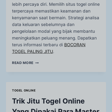
lebih percaya diri. Memilih situs togel online
terpercaya memastikan keamanan dan
kenyamanan saat bermain. Strategi analisa
data keluaran sebelumnya dan
pengelolaan modal yang bijak membantu
meningkatkan peluang menang. Dapatkan
terus informasi terbaru di
BOCORAN
TOGEL PALING JITU
.
PANDUAN
READ MORE
LENGKAP
BERMAIN
TOGEL
ONLINE
UNTUK
TOGEL ONLINE
PEMULA
Trik Jitu Togel Online
Yang Dipakai Para Master