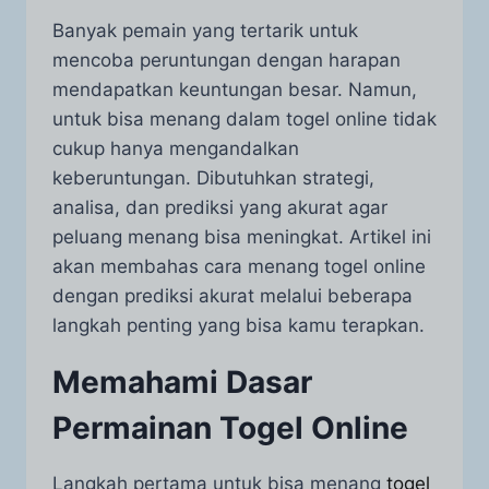
Banyak pemain yang tertarik untuk
mencoba peruntungan dengan harapan
mendapatkan keuntungan besar. Namun,
untuk bisa menang dalam togel online tidak
cukup hanya mengandalkan
keberuntungan. Dibutuhkan strategi,
analisa, dan prediksi yang akurat agar
peluang menang bisa meningkat. Artikel ini
akan membahas cara menang togel online
dengan prediksi akurat melalui beberapa
langkah penting yang bisa kamu terapkan.
Memahami Dasar
Permainan Togel Online
Langkah pertama untuk bisa menang
togel