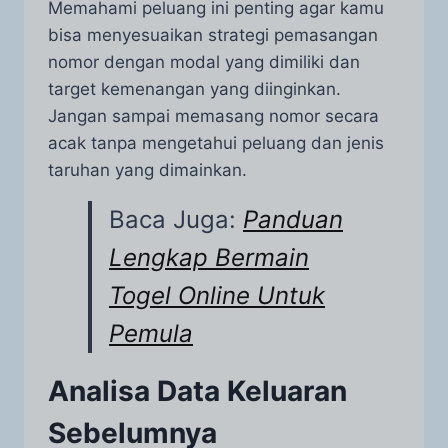
Memahami peluang ini penting agar kamu
bisa menyesuaikan strategi pemasangan
nomor dengan modal yang dimiliki dan
target kemenangan yang diinginkan.
Jangan sampai memasang nomor secara
acak tanpa mengetahui peluang dan jenis
taruhan yang dimainkan.
Baca Juga:
Panduan
Lengkap Bermain
Togel Online Untuk
Pemula
Analisa Data Keluaran
Sebelumnya