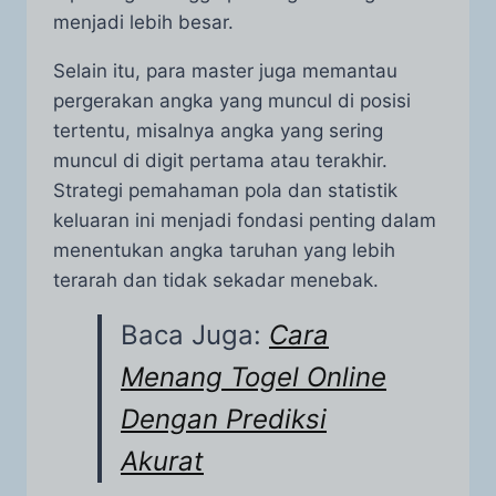
menjadi lebih besar.
Selain itu, para master juga memantau
pergerakan angka yang muncul di posisi
tertentu, misalnya angka yang sering
muncul di digit pertama atau terakhir.
Strategi pemahaman pola dan statistik
keluaran ini menjadi fondasi penting dalam
menentukan angka taruhan yang lebih
terarah dan tidak sekadar menebak.
Baca Juga:
Cara
Menang Togel Online
Dengan Prediksi
Akurat