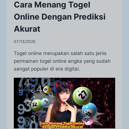
MASTER
Cara Menang Togel
Online Dengan Prediksi
Akurat
07/13/2025
Togel online merupakan salah satu jenis
permainan togel online angka yang sudah
sangat populer di era digital.