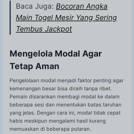
Baca Juga:
Bocoran Angka
Main Togel Mesir Yang Sering
Tembus Jackpot
Mengelola Modal Agar
Tetap Aman
Pengelolaan modal menjadi faktor penting agar
kemenangan besar bisa diraih tanpa ribet.
Pemain disarankan membagi modal ke dalam
beberapa sesi dan menentukan batas taruhan
yang jelas. Dengan cara ini, modal tidak cepat
habis meskipun mengalami hasil kurang
memuaskan di beberapa putaran.