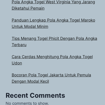
Pola Angka Togel West Virginia Yang Jarang
Diketahui Pemain
Panduan Lengkap Pola Angka Togel Maroko
Untuk Modal Minim
Tips Menang Togel Phicit Dengan Pola Angka
Terbaru
Cara Cerdas Menghitung Pola Angka Togel
Udon
Bocoran Pola Togel Jakarta Untuk Pemula
Dengan Modal Kecil
Recent Comments
No comments to show.