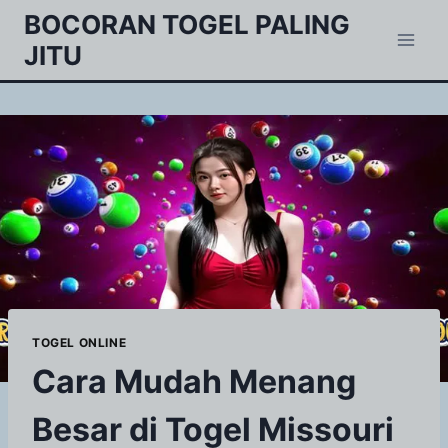
Skip
BOCORAN TOGEL PALING
to
JITU
content
TOGEL ONLINE
Cara Mudah Menang
Besar di Togel Missouri