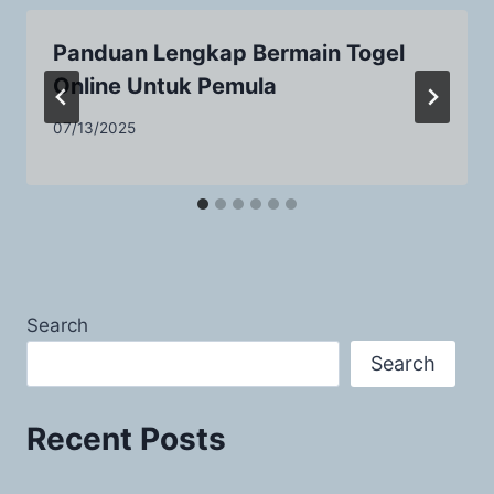
Panduan Lengkap Bermain Togel
Online Untuk Pemula
07/13/2025
Search
Search
Recent Posts