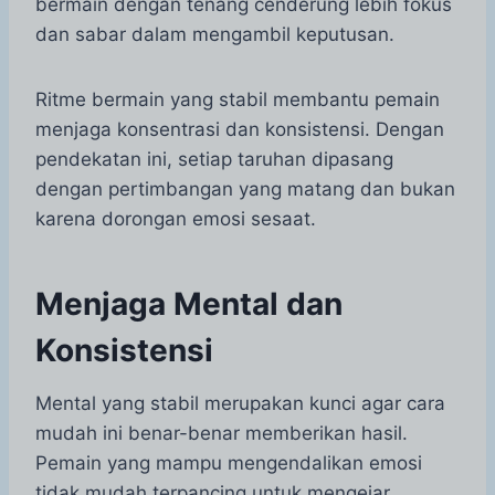
bermain dengan tenang cenderung lebih fokus
dan sabar dalam mengambil keputusan.
Ritme bermain yang stabil membantu pemain
menjaga konsentrasi dan konsistensi. Dengan
pendekatan ini, setiap taruhan dipasang
dengan pertimbangan yang matang dan bukan
karena dorongan emosi sesaat.
Menjaga Mental dan
Konsistensi
Mental yang stabil merupakan kunci agar cara
mudah ini benar-benar memberikan hasil.
Pemain yang mampu mengendalikan emosi
tidak mudah terpancing untuk mengejar