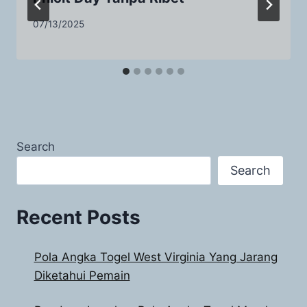
07/13/2025
Search
Search
Recent Posts
Pola Angka Togel West Virginia Yang Jarang
Diketahui Pemain