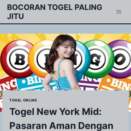
Skip
BOCORAN TOGEL PALING
to
JITU
content
TOGEL ONLINE
Togel New York Mid:
Pasaran Aman Dengan