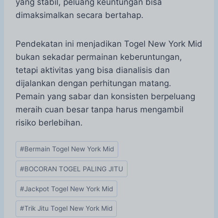
yang stabil, peluang keuntungan bisa
dimaksimalkan secara bertahap.
Pendekatan ini menjadikan Togel New York Mid
bukan sekadar permainan keberuntungan,
tetapi aktivitas yang bisa dianalisis dan
dijalankan dengan perhitungan matang.
Pemain yang sabar dan konsisten berpeluang
meraih cuan besar tanpa harus mengambil
risiko berlebihan.
Post
#
Bermain Togel New York Mid
Tags:
#
BOCORAN TOGEL PALING JITU
#
Jackpot Togel New York Mid
#
Trik Jitu Togel New York Mid