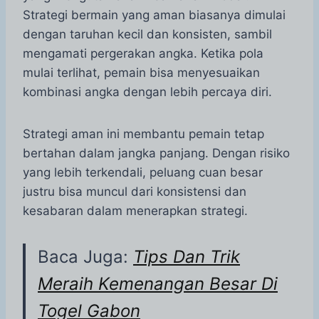
Strategi bermain yang aman biasanya dimulai
dengan taruhan kecil dan konsisten, sambil
mengamati pergerakan angka. Ketika pola
mulai terlihat, pemain bisa menyesuaikan
kombinasi angka dengan lebih percaya diri.
Strategi aman ini membantu pemain tetap
bertahan dalam jangka panjang. Dengan risiko
yang lebih terkendali, peluang cuan besar
justru bisa muncul dari konsistensi dan
kesabaran dalam menerapkan strategi.
Baca Juga:
Tips Dan Trik
Meraih Kemenangan Besar Di
Togel Gabon