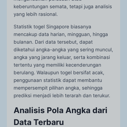
keberuntungan semata, tetapi juga analisis
yang lebih rasional.
Statistik togel Singapore biasanya
mencakup data harian, mingguan, hingga
bulanan. Dari data tersebut, dapat
diketahui angka-angka yang sering muncul,
angka yang jarang keluar, serta kombinasi
tertentu yang memiliki kecenderungan
berulang. Walaupun togel bersifat acak,
penggunaan statistik dapat membantu
mempersempit pilihan angka, sehingga
prediksi menjadi lebih terarah dan terukur.
Analisis Pola Angka dari
Data Terbaru