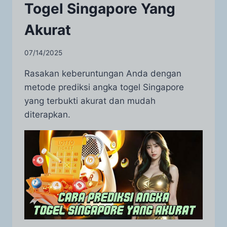
Togel Singapore Yang
Akurat
07/14/2025
Rasakan keberuntungan Anda dengan
metode prediksi angka togel Singapore
yang terbukti akurat dan mudah
diterapkan.