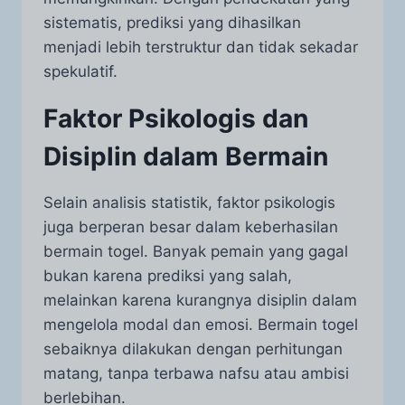
sistematis, prediksi yang dihasilkan
menjadi lebih terstruktur dan tidak sekadar
spekulatif.
Faktor Psikologis dan
Disiplin dalam Bermain
Selain analisis statistik, faktor psikologis
juga berperan besar dalam keberhasilan
bermain togel. Banyak pemain yang gagal
bukan karena prediksi yang salah,
melainkan karena kurangnya disiplin dalam
mengelola modal dan emosi. Bermain togel
sebaiknya dilakukan dengan perhitungan
matang, tanpa terbawa nafsu atau ambisi
berlebihan.