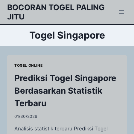
Skip
BOCORAN TOGEL PALING
to
JITU
content
Togel Singapore
TOGEL ONLINE
Prediksi Togel Singapore
Berdasarkan Statistik
Terbaru
01/30/2026
Analisis statistik terbaru Prediksi Togel