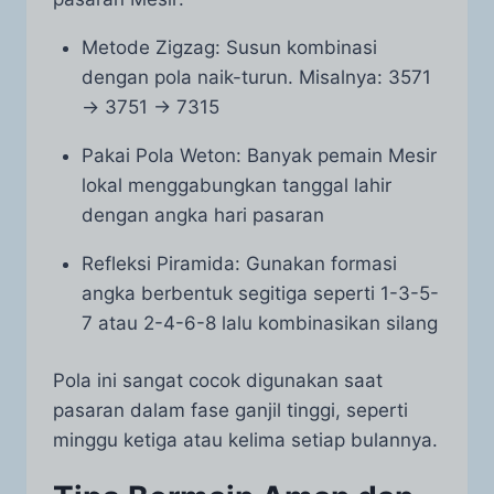
Metode Zigzag: Susun kombinasi
dengan pola naik-turun. Misalnya: 3571
→ 3751 → 7315
Pakai Pola Weton: Banyak pemain Mesir
lokal menggabungkan tanggal lahir
dengan angka hari pasaran
Refleksi Piramida: Gunakan formasi
angka berbentuk segitiga seperti 1-3-5-
7 atau 2-4-6-8 lalu kombinasikan silang
Pola ini sangat cocok digunakan saat
pasaran dalam fase ganjil tinggi, seperti
minggu ketiga atau kelima setiap bulannya.