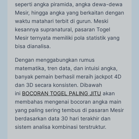
seperti angka piramida, angka dewa-dewa
Mesir, hingga angka yang berkaitan dengan
waktu matahari terbit di gurun. Meski
kesannya supranatural, pasaran Togel
Mesir ternyata memiliki pola statistik yang
bisa dianalisa.
Dengan menggabungkan rumus
matematika, tren data, dan intuisi angka,
banyak pemain berhasil meraih jackpot 4D
dan 3D secara konsisten. Dibawah
ini
BOCORAN TOGEL PALING JITU
akan
membahas mengenai bocoran angka main
yang paling sering tembus di pasaran Mesir
berdasarkan data 30 hari terakhir dan
sistem analisa kombinasi terstruktur.