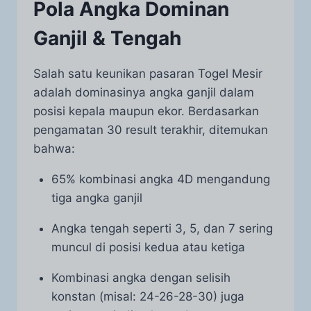
Pola Angka Dominan
Ganjil & Tengah
Salah satu keunikan pasaran Togel Mesir
adalah dominasinya angka ganjil dalam
posisi kepala maupun ekor. Berdasarkan
pengamatan 30 result terakhir, ditemukan
bahwa:
65% kombinasi angka 4D mengandung
tiga angka ganjil
Angka tengah seperti 3, 5, dan 7 sering
muncul di posisi kedua atau ketiga
Kombinasi angka dengan selisih
konstan (misal: 24-26-28-30) juga