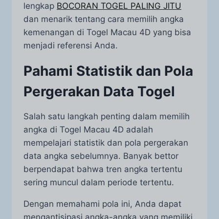
lengkap
BOCORAN TOGEL PALING JITU
dan menarik tentang cara memilih angka
kemenangan di Togel Macau 4D yang bisa
menjadi referensi Anda.
Pahami Statistik dan Pola
Pergerakan Data Togel
Salah satu langkah penting dalam memilih
angka di Togel Macau 4D adalah
mempelajari statistik dan pola pergerakan
data angka sebelumnya. Banyak bettor
berpendapat bahwa tren angka tertentu
sering muncul dalam periode tertentu.
Dengan memahami pola ini, Anda dapat
mengantisipasi angka-angka yang memiliki