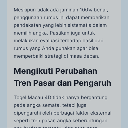
Meskipun tidak ada jaminan 100% benar,
penggunaan rumus ini dapat memberikan
pendekatan yang lebih sistematis dalam
memilih angka. Pastikan juga untuk
melakukan evaluasi terhadap hasil dari
rumus yang Anda gunakan agar bisa
memperbaiki strategi di masa depan.
Mengikuti Perubahan
Tren Pasar dan Pengaruh
Togel Macau 4D tidak hanya bergantung
pada angka semata, tetapi juga
dipengaruhi oleh berbagai faktor eksternal
seperti tren pasar, angka keberuntungan