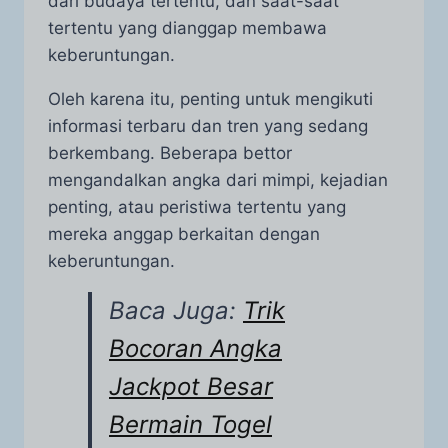
dari budaya tertentu, dan saat-saat
tertentu yang dianggap membawa
keberuntungan.
Oleh karena itu, penting untuk mengikuti
informasi terbaru dan tren yang sedang
berkembang. Beberapa bettor
mengandalkan angka dari mimpi, kejadian
penting, atau peristiwa tertentu yang
mereka anggap berkaitan dengan
keberuntungan.
Baca Juga:
Trik
Bocoran Angka
Jackpot Besar
Bermain Togel