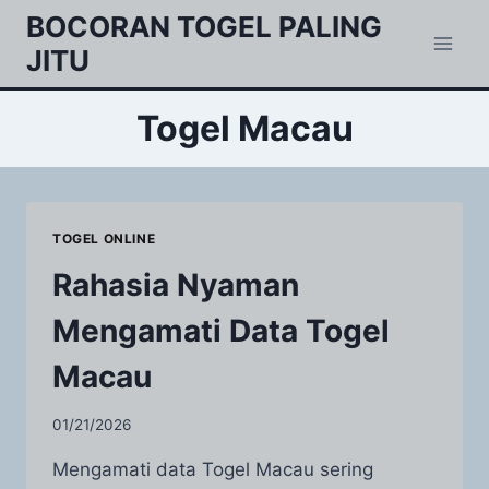
Skip
BOCORAN TOGEL PALING
to
JITU
content
Togel Macau
TOGEL ONLINE
Rahasia Nyaman
Mengamati Data Togel
Macau
01/21/2026
Mengamati data Togel Macau sering