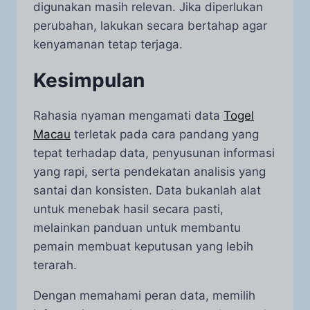
digunakan masih relevan. Jika diperlukan
perubahan, lakukan secara bertahap agar
kenyamanan tetap terjaga.
Kesimpulan
Rahasia nyaman mengamati data
Togel
Macau
terletak pada cara pandang yang
tepat terhadap data, penyusunan informasi
yang rapi, serta pendekatan analisis yang
santai dan konsisten. Data bukanlah alat
untuk menebak hasil secara pasti,
melainkan panduan untuk membantu
pemain membuat keputusan yang lebih
terarah.
Dengan memahami peran data, memilih