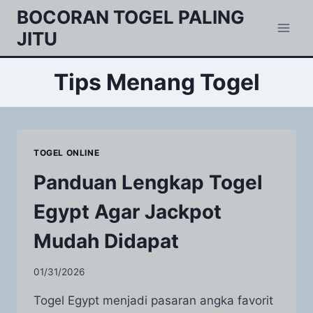
Skip
BOCORAN TOGEL PALING
to
JITU
content
Tips Menang Togel
TOGEL ONLINE
Panduan Lengkap Togel
Egypt Agar Jackpot
Mudah Didapat
01/31/2026
Togel Egypt menjadi pasaran angka favorit