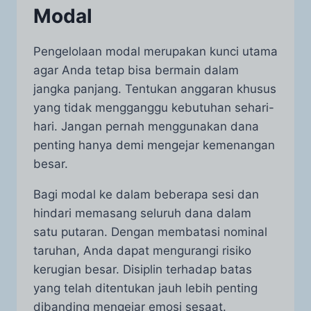
Modal
Pengelolaan modal merupakan kunci utama
agar Anda tetap bisa bermain dalam
jangka panjang. Tentukan anggaran khusus
yang tidak mengganggu kebutuhan sehari-
hari. Jangan pernah menggunakan dana
penting hanya demi mengejar kemenangan
besar.
Bagi modal ke dalam beberapa sesi dan
hindari memasang seluruh dana dalam
satu putaran. Dengan membatasi nominal
taruhan, Anda dapat mengurangi risiko
kerugian besar. Disiplin terhadap batas
yang telah ditentukan jauh lebih penting
dibanding mengejar emosi sesaat.