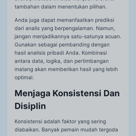
tambahan dalam menentukan pilihan.
Anda juga dapat memanfaatkan prediksi
dari analis yang berpengalaman. Namun,
jangan menjadikannya satu-satunya acuan.
Gunakan sebagai pembanding dengan
hasil analisis pribadi Anda. Kombinasi
antara data, logika, dan pertimbangan
matang akan memberikan hasil yang lebih
optimal.
Menjaga Konsistensi Dan
Disiplin
Konsistensi adalah faktor yang sering
diabaikan. Banyak pemain mudah tergoda