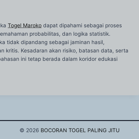
gka
Togel Maroko
dapat dipahami sebagai proses
mahaman probabilitas, dan logika statistik.
a tidak dipandang sebagai jaminan hasil,
an kritis. Kesadaran akan risiko, batasan data, serta
bahasan ini tetap berada dalam koridor edukasi
© 2026
BOCORAN TOGEL PALING JITU