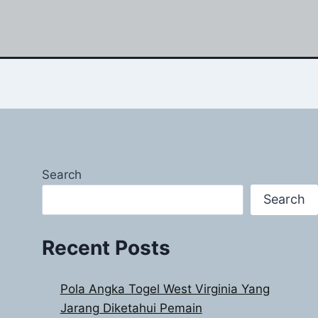
a
Search
Search
Recent Posts
Pola Angka Togel West Virginia Yang
Jarang Diketahui Pemain