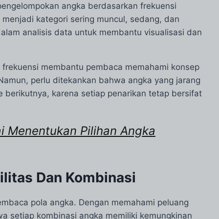
 pengelompokan angka berdasarkan frekuensi
menjadi kategori sering muncul, sedang, dan
dalam analisis data untuk membantu visualisasi dan
an frekuensi membantu pembaca memahami konsep
. Namun, perlu ditekankan bahwa angka yang jarang
 berikutnya, karena setiap penarikan tetap bersifat
i Menentukan Pilihan Angka
ilitas Dan Kombinasi
 membaca pola angka. Dengan memahami peluang
a setiap kombinasi angka memiliki kemungkinan