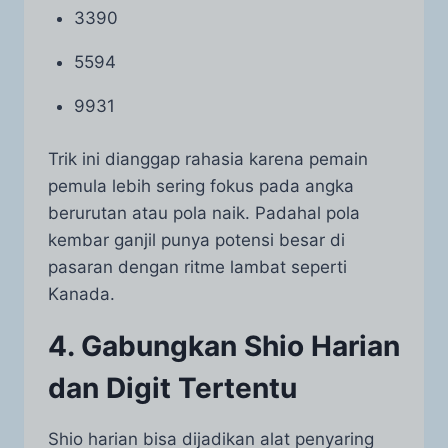
3390
5594
9931
Trik ini dianggap rahasia karena pemain
pemula lebih sering fokus pada angka
berurutan atau pola naik. Padahal pola
kembar ganjil punya potensi besar di
pasaran dengan ritme lambat seperti
Kanada.
4. Gabungkan Shio Harian
dan Digit Tertentu
Shio harian bisa dijadikan alat penyaring