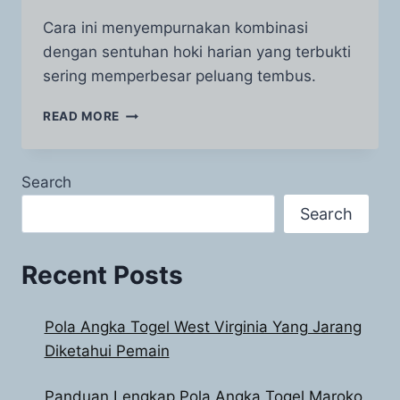
Cara ini menyempurnakan kombinasi
dengan sentuhan hoki harian yang terbukti
sering memperbesar peluang tembus.
RAHASIA
READ MORE
KOMBINASI
JACKPOT
4D
Search
DI
TOGEL
Search
KANADA
YANG
JARANG
Recent Posts
DIKETAHUI
Pola Angka Togel West Virginia Yang Jarang
Diketahui Pemain
Panduan Lengkap Pola Angka Togel Maroko