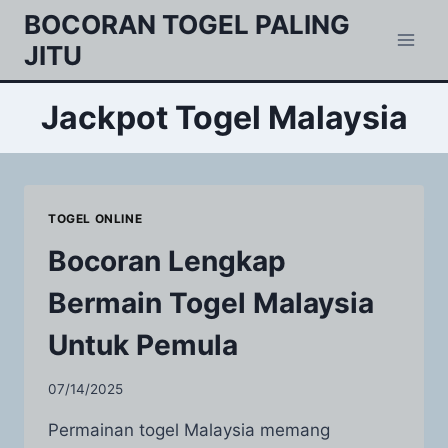
Skip
BOCORAN TOGEL PALING
to
JITU
content
Jackpot Togel Malaysia
TOGEL ONLINE
Bocoran Lengkap
Bermain Togel Malaysia
Untuk Pemula
07/14/2025
Permainan togel Malaysia memang