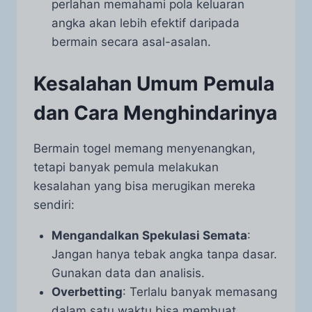
perlahan memahami pola keluaran
angka akan lebih efektif daripada
bermain secara asal-asalan.
Kesalahan Umum Pemula
dan Cara Menghindarinya
Bermain togel memang menyenangkan,
tetapi banyak pemula melakukan
kesalahan yang bisa merugikan mereka
sendiri:
Mengandalkan Spekulasi Semata
:
Jangan hanya tebak angka tanpa dasar.
Gunakan data dan analisis.
Overbetting
: Terlalu banyak memasang
dalam satu waktu bisa membuat