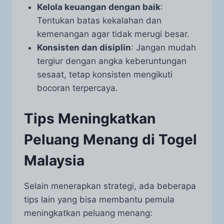
Kelola keuangan dengan baik
:
Tentukan batas kekalahan dan
kemenangan agar tidak merugi besar.
Konsisten dan disiplin
: Jangan mudah
tergiur dengan angka keberuntungan
sesaat, tetap konsisten mengikuti
bocoran terpercaya.
Tips Meningkatkan
Peluang Menang di Togel
Malaysia
Selain menerapkan strategi, ada beberapa
tips lain yang bisa membantu pemula
meningkatkan peluang menang: