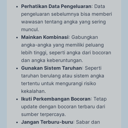
Perhatikan Data Pengeluaran
: Data
pengeluaran sebelumnya bisa memberi
wawasan tentang angka yang sering
muncul.
Mainkan Kombinasi
: Gabungkan
angka-angka yang memiliki peluang
lebih tinggi, seperti angka dari bocoran
dan angka keberuntungan.
Gunakan Sistem Taruhan
: Seperti
taruhan berulang atau sistem angka
tertentu untuk mengurangi risiko
kekalahan.
Ikuti Perkembangan Bocoran
: Tetap
update dengan bocoran terbaru dari
sumber terpercaya.
Jangan Terburu-buru
: Sabar dan